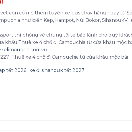
ài
avet còn có mở thêm tuyến xe bus chạy hằng ngày từ Sà
Campuchia như biển Kep, Kampot, Núi Bokor, SihanoukViil
port thì phòng vé chúng tôi se bảo lãnh cho quý khách
a khẩu.Thuê xe 4 chổ đi Campuchia từ cửa khẩu mộc b
xelimousine.com.vn
 9227 Thuê xe 4 chổ đi Campuchia từ cửa khẩu mộc bài
eap tết 2026
,
xe đi sihanouk tết 2027