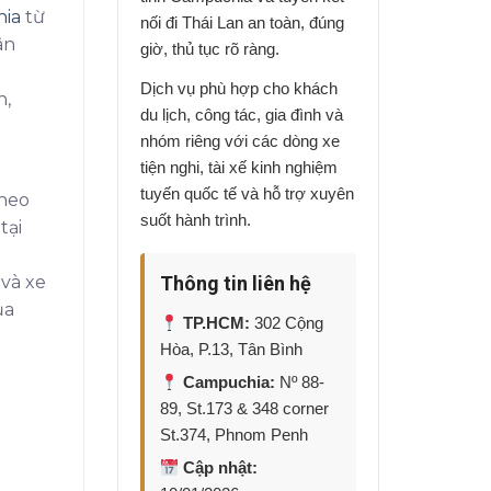
hia
từ
nối đi Thái Lan an toàn, đúng
ân
giờ, thủ tục rõ ràng.
Dịch vụ phù hợp cho khách
h,
du lịch, công tác, gia đình và
nhóm riêng với các dòng xe
tiện nghi, tài xế kinh nghiệm
tuyến quốc tế và hỗ trợ xuyên
theo
suốt hành trình.
tại
Thông tin liên hệ
 và xe
ủa
TP.HCM:
302 Cộng
Hòa, P.13, Tân Bình
Campuchia:
Nº 88-
89, St.173 & 348 corner
St.374, Phnom Penh
Cập nhật: