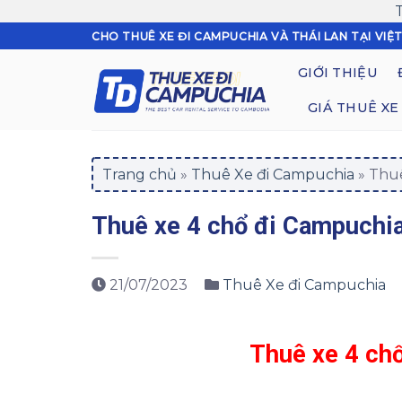
Skip
CHO THUÊ XE ĐI CAMPUCHIA VÀ THÁI LAN TẠI VIỆ
to
GIỚI THIỆU
content
GIÁ THUÊ XE
Trang chủ
»
Thuê Xe đi Campuchia
»
Thuê
Thuê xe 4 chổ đi Campuchi
21/07/2023
Thuê Xe đi Campuchia
Thuê xe 4 ch