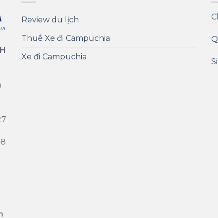
C
Review du lịch
Thuê Xe đi Campuchia
Q
CH
Xe đi Campuchia
S
n
27
48
m