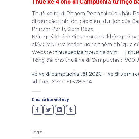
Thuê xe 4 chổ đi Campuchia từ mộc b
Thuê xe tại đi Phnom Penh tại cửa khẩu B
đi đến các tỉnh lớn, các điểm du lịch của 
Phnom Penh, Siem Reap.
Nếu quý khách đi Campuchia không có pass
giấy CMND và khách đóng thêm phí qua cử
Website :
thuexedicampuchia.com
||
thue
Tổng đài cho thuê xe đi Campuchia : 1900
vé xe đi campuchia tết 2026
–
xe đi siem r
Lượt Xem :
51.528.604
Chia sẻ bài viết này
Tags: .