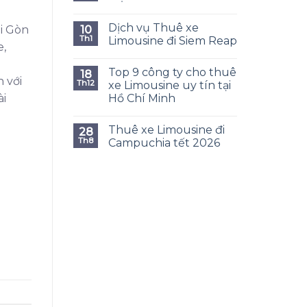
Dịch vụ Thuê xe
10
i Gòn
Th1
Limousine đi Siem Reap
e,
Top 9 công ty cho thuê
18
 với
Th12
xe Limousine uy tín tại
Hồ Chí Minh
ài
Thuê xe Limousine đi
28
Th8
Campuchia tết 2026