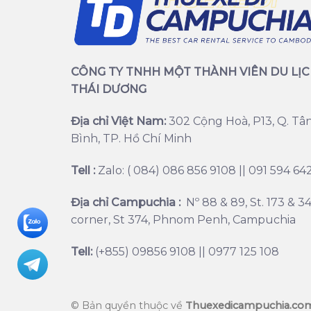
CÔNG TY TNHH MỘT THÀNH VIÊN DU LỊ
THÁI DƯƠNG
Địa chỉ Việt Nam:
302 Cộng Hoà, P13, Q. Tâ
Bình, TP. Hồ Chí Minh
Tell :
Zalo: ( 084) 086 856 9108 || 091 594 64
Địa chỉ Campuchia :
Nº 88 & 89, St. 173 & 3
corner, St 374, Phnom Penh, Campuchia
Tell:
(+855) 09856 9108 || 0977 125 108
© Bản quyền thuộc về
Thuexedicampuchia.co