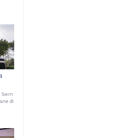
i
i Siem
ine đi