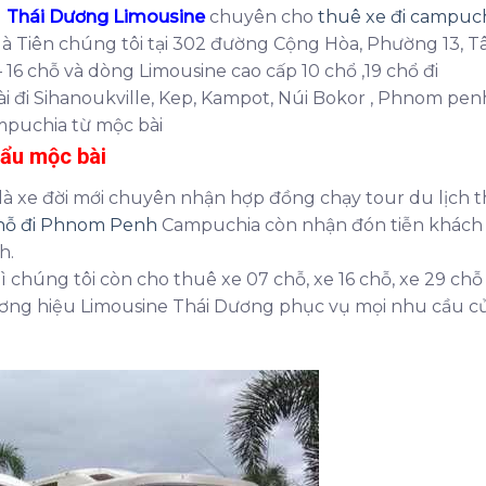
u
Thái Dương Limousine
chuyên cho
thuê xe đi campuc
 Hà Tiên chúng tôi tại 302 đường Cộng Hòa, Phường 13, T
16 chỗ và dòng Limousine cao cấp 10 chổ ,19 chổ đi
 đi Sihanoukville, Kep, Kampot, Núi Bokor , Phnom pen
mpuchia từ mộc bài
hẩu mộc bài
à xe đời mới chuyên nhận hợp đồng chạy tour du lịch 
chỗ đi Phnom Penh
Campuchia còn nhận đón tiễn khách 
h.
ì chúng tôi còn cho thuê xe 07 chỗ, xe 16 chỗ, xe 29 chỗ
ơng hiệu Limousine Thái Dương phục vụ mọi nhu cầu c