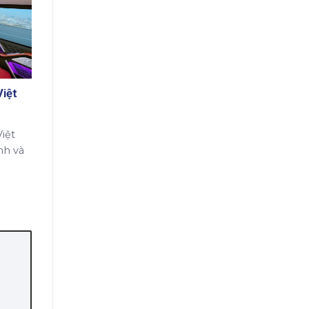
Việt
iệt
h và