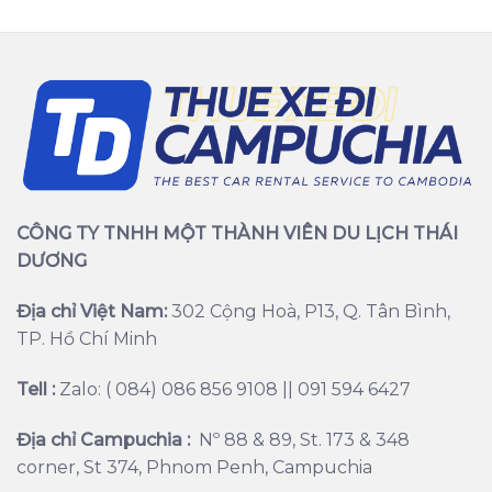
CÔNG TY TNHH MỘT THÀNH VIÊN DU LỊCH THÁI
DƯƠNG
Địa chỉ Việt Nam:
302 Cộng Hoà, P13, Q. Tân Bình,
TP. Hồ Chí Minh
Tell :
Zalo: ( 084) 086 856 9108 || 091 594 6427
Địa chỉ Campuchia :
Nº 88 & 89, St. 173 & 348
corner, St 374, Phnom Penh, Campuchia