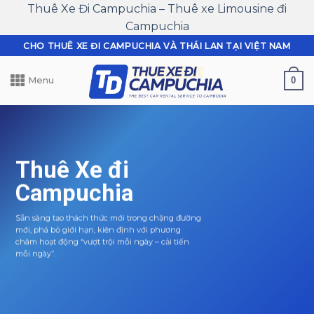
Thuê Xe Đi Campuchia – Thuê xe Limousine đi
Campuchia
Skip
CHO THUÊ XE ĐI CAMPUCHIA VÀ THÁI LAN TẠI VIỆT NAM
to
content
0
Menu
Thuê Xe đi
Campuchia
Sẵn sàng tạo thách thức mới trong chặng đường
mới, phá bỏ giới hạn, kiên định với phương
châm hoạt động “vượt trội mỗi ngày – cải tiến
mỗi ngày”.