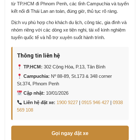
từ TP.HCM đi Phnom Penh, các tỉnh Campuchia và tuyến
kết nối đi Thái Lan an toàn, đúng giờ, thủ tục rõ ràng.
Dịch vụ phù hợp cho khách du lịch, công tác, gia đình và
nhóm riêng với các dòng xe tiện nghi, tài xế kinh nghiệm
tuyến quốc tế và hỗ trợ xuyên suốt hành trình.
Thông tin liên hệ
TP.HCM:
302 Cộng Hòa, P.13, Tân Bình
Campuchia:
Nº 88-89, St.173 & 348 corner
St.374, Phnom Penh
Cập nhật:
10/01/2026
Liên hệ đặt xe:
1900 9227
|
0915 946 427
|
0938
569 108
Gọi ngay đặt xe