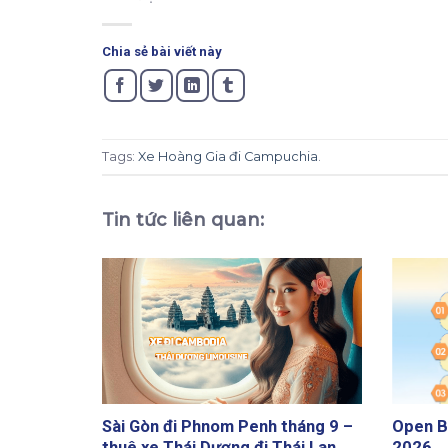
Chia sẻ bài viết này
Tags:
Xe Hoàng Gia đi Campuchia
.
Tin tức liên quan:
Sài Gòn đi Phnom Penh tháng 9 –
Open B
thuê xe Thái Dương đi Thái Lan
2026