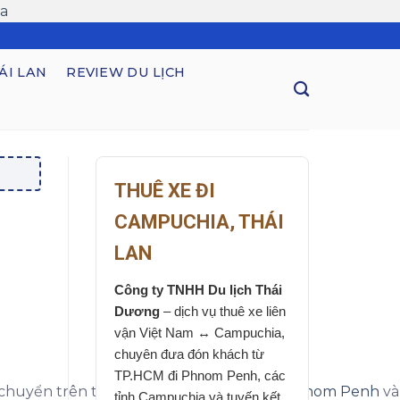
a
ÁI LAN
REVIEW DU LỊCH
THUÊ XE ĐI
CAMPUCHIA, THÁI
LAN
Công ty TNHH Du lịch Thái
Dương
– dịch vụ thuê xe liên
vận Việt Nam ↔ Campuchia,
chuyên đưa đón khách từ
TP.HCM đi Phnom Penh, các
i chuyển trên tuyến đường từ
Sài Gòn đi Phnom Penh
và
tỉnh Campuchia và tuyến kết