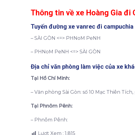
Thông tin về xe Hoàng Gia đ
Tuyến đường xe vanrec đi campuchia
– SÀI GÒN <=> PHNoM PeNH
– PHNoM PeNH <=> SÀI GÒN
Địa chỉ văn phòng làm việc của xe kh
Tại Hồ Chí Minh:
– Văn phòng Sài Gòn: số 10 Mạc Thiên Tích,
Tại Phnôm Pênh:
– Phnôm Pênh:
Lượt Xem :
1.815