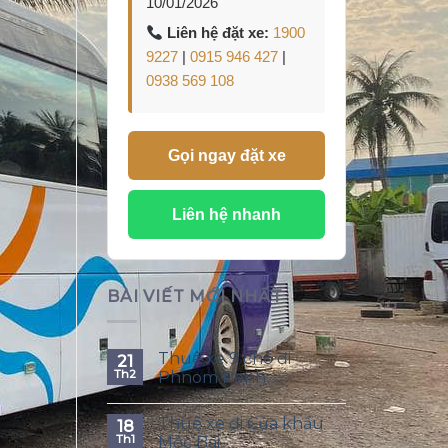
10/01/2026
Liên hệ đặt xe:
1900
9227
|
0915 946 427
|
0938 569 108
Gọi ngay đặt xe
Liên hệ nhanh
BÀI VIẾT MỚI NHẤT
Thuê xe 9 chỗ đi
21
Th2
Phnom Penh
Thuê xe đi Cửa khẩu
18
Th1
Mộc Bài