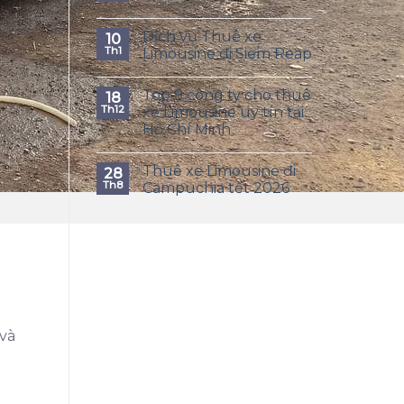
Dịch vụ Thuê xe
10
Th1
Limousine đi Siem Reap
Top 9 công ty cho thuê
18
Th12
xe Limousine uy tín tại
Hồ Chí Minh
Thuê xe Limousine đi
28
Th8
Campuchia tết 2026
 và