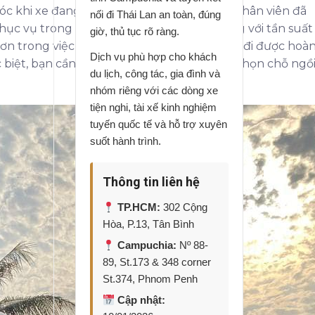
 sóc khi xe đang trung chuyển. Với đội ngũ nhân viên đã
nối đi Thái Lan an toàn, đúng
ục vụ trong mọi tình huống. Xe hoạt động với tần suất
giờ, thủ tục rõ ràng.
ơn trong việc sắp xếp công việc để chuyến đi được hoà
Dịch vụ phù hợp cho khách
 biệt, bạn cần lập kế hoạch đặt vé sớm để chọn chỗ ngồ
du lịch, công tác, gia đình và
nhóm riêng với các dòng xe
tiện nghi, tài xế kinh nghiệm
tuyến quốc tế và hỗ trợ xuyên
suốt hành trình.
Thông tin liên hệ
TP.HCM:
302 Cộng
Hòa, P.13, Tân Bình
Campuchia:
Nº 88-
89, St.173 & 348 corner
St.374, Phnom Penh
Cập nhật: