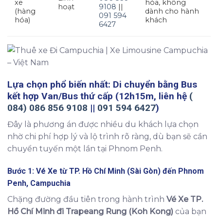
xe
hóa, không
hoạt
9108
||
(hàng
dành cho hành
091 594
hóa)
khách
6427
Lựa chọn phổ biến nhất: Di chuyển bằng Bus
kết hợp Van/Bus thứ cấp (12h15m, liên hệ
(
084) 086 856 9108
||
091 594 6427
)
Đây là phương án được nhiều du khách lựa chọn
nhờ chi phí hợp lý và lộ trình rõ ràng, dù bạn sẽ cần
chuyển tuyến một lần tại Phnom Penh.
Bước 1: Vé Xe từ TP. Hồ Chí Minh (Sài Gòn) đến Phnom
Penh, Campuchia
Chặng đường đầu tiên trong hành trình
Vé Xe TP.
Hồ Chí Minh đi Trapeang Rung (Koh Kong)
của bạn