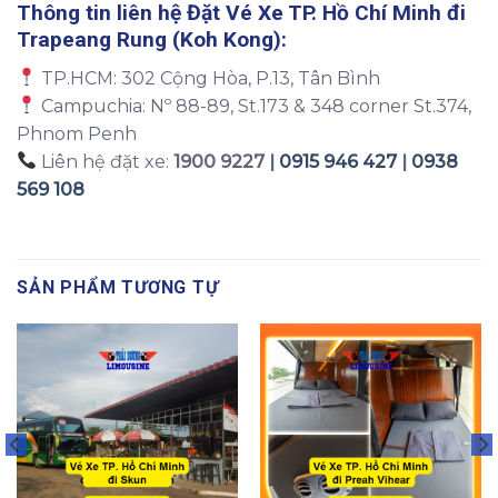
Thông tin liên hệ Đặt Vé Xe TP. Hồ Chí Minh đi
Trapeang Rung (Koh Kong):
TP.HCM: 302 Cộng Hòa, P.13, Tân Bình
Campuchia: Nº 88-89, St.173 & 348 corner St.374,
Phnom Penh
Liên hệ đặt xe:
1900 9227 |
0915 946 427
|
0938
569 108
SẢN PHẨM TƯƠNG TỰ