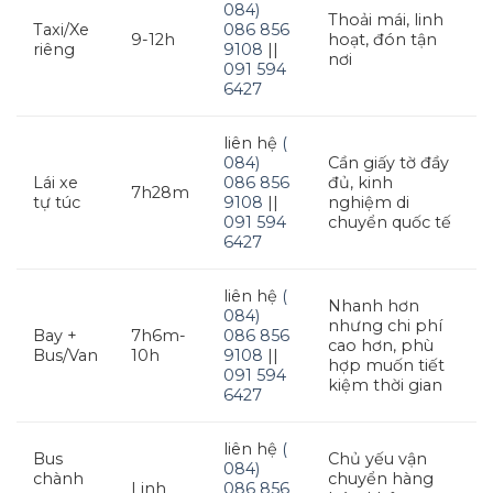
084)
Thoải mái, linh
Taxi/Xe
086 856
9-12h
hoạt, đón tận
riêng
9108
||
nơi
091 594
6427
liên hệ
(
084)
Cần giấy tờ đầy
Lái xe
086 856
đủ, kinh
7h28m
tự túc
9108
||
nghiệm di
091 594
chuyển quốc tế
6427
liên hệ
(
Nhanh hơn
084)
nhưng chi phí
Bay +
7h6m-
086 856
cao hơn, phù
Bus/Van
10h
9108
||
hợp muốn tiết
091 594
kiệm thời gian
6427
liên hệ
(
Bus
Chủ yếu vận
084)
chành
chuyển hàng
Linh
086 856