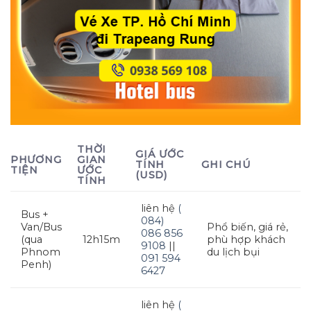
THỜI
GIÁ ƯỚC
PHƯƠNG
GIAN
TÍNH
GHI CHÚ
TIỆN
ƯỚC
(USD)
TÍNH
liên hệ
(
Bus +
084)
Van/Bus
Phổ biến, giá rẻ,
086 856
(qua
12h15m
phù hợp khách
9108
||
Phnom
du lịch bụi
091 594
Penh)
6427
liên hệ
(