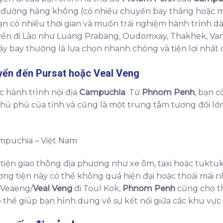
đường hàng không (có nhiều chuyến bay thẳng hoặc m
 có nhiều thời gian và muốn trải nghiệm hành trình dài 
tuyến đi Lào như Luang Prabang, Oudomxay, Thakhek, V
y bay thường là lựa chọn nhanh chóng và tiện lợi nhất 
uyển đến
Pursat
hoặc
Veal Veng
ục hành trình nội địa
Campuchia
. Từ
Phnom Penh
, bạn 
 thủ phủ của tỉnh và cũng là một trung tâm tương đối lớn
 tiện giao thông địa phương như xe ôm, taxi hoặc tukt
ương tiện này có thể không quá hiện đại hoặc thoải mái
 Veaeng/
Veal Veng
đi Toul Kok,
Phnom Penh
cũng cho th
ó thể giúp bạn hình dung về sự kết nối giữa các khu vực 