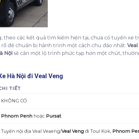
 theo các kết quả tìm kiếm hiện tại, chưa có tuyến xe t
rõ để chuẩn bị hành trình một cách chu đáo nhất.
Veal
à Nội
sẽ cần một lộ trình phức tạp hơn một chút, thườ
Xe Hà Nội đi Veal Veng
CHI TIẾT
KHÔNG CÓ
Phnom Penh
hoặc
Pursat
Tuyến nội địa Veal Veaeng/
Veal Veng
đi Toul Kok,
Phnom Pe