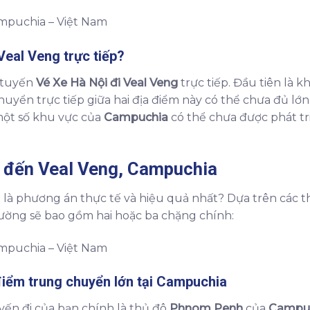
 Veal Veng
trực tiếp?
ó tuyến
Vé Xe Hà Nội đi Veal Veng
trực tiếp. Đầu tiên là k
 chuyển trực tiếp giữa hai địa điểm này có thể chưa đủ l
 một số khu vực của
Campuchia
có thể chưa được phát tr
đến
Veal Veng
,
Campuchia
u là phương án thực tế và hiệu quả nhất? Dựa trên các th
thường sẽ bao gồm hai hoặc ba chặng chính:
iểm trung chuyển lớn tại
Campuchia
ến đi của bạn chính là thủ đô
Phnom Penh
của
Campu