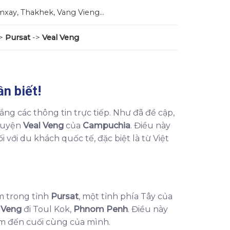
mxay, Thakhek, Vang Vieng…
->
Pursat
->
Veal Veng
ần biết!
vắng các thông tin trực tiếp. Như đã đề cập,
huyện
Veal Veng
của
Campuchia
. Điều này
với du khách quốc tế, đặc biệt là từ Việt
m trong tỉnh
Pursat
, một tỉnh phía Tây của
 Veng
đi Toul Kok,
Phnom Penh
. Điều này
m đến cuối cùng của mình.