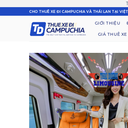
Skip
CHO THUÊ XE ĐI CAMPUCHIA VÀ THÁI LAN TẠI VIỆ
to
GIỚI THIỆU
content
GIÁ THUÊ XE