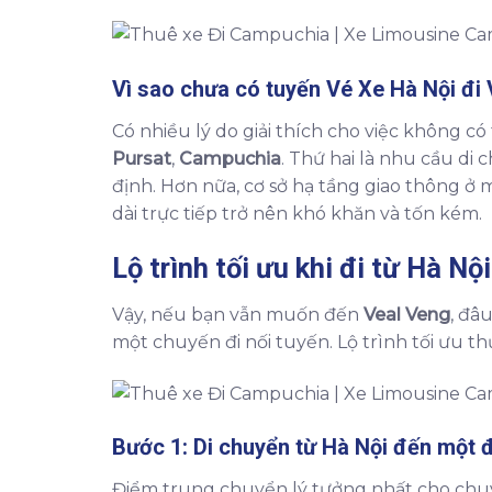
Vì sao chưa có tuyến
Vé Xe Hà Nội đi
Có nhiều lý do giải thích cho việc không c
Pursat
,
Campuchia
. Thứ hai là nhu cầu di
định. Hơn nữa, cơ sở hạ tầng giao thông ở
dài trực tiếp trở nên khó khăn và tốn kém.
Lộ trình tối ưu khi đi từ
Hà Nội
Vậy, nếu bạn vẫn muốn đến
Veal Veng
, đâ
một chuyến đi nối tuyến. Lộ trình tối ưu 
Bước 1: Di chuyển từ
Hà Nội
đến một đ
Điểm trung chuyển lý tưởng nhất cho chuy