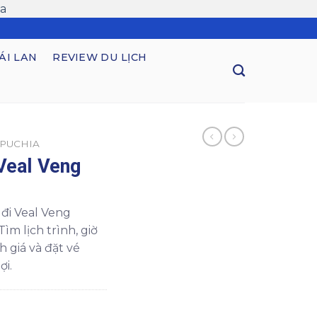
a
ÁI LAN
REVIEW DU LỊCH
MPUCHIA
Veal Veng
 đi Veal Veng
ìm lịch trình, giờ
h giá và đặt vé
ợi.