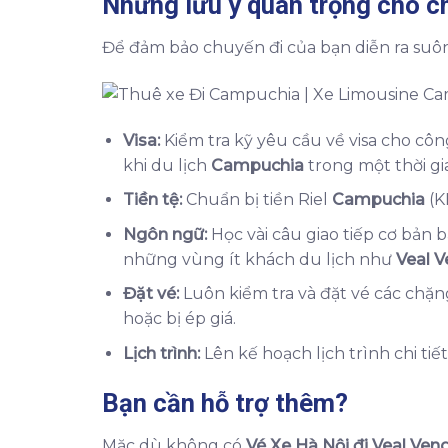
Những lưu ý quan trọng cho c
Để đảm bảo chuyến đi của bạn diễn ra suôn 
Visa:
Kiểm tra kỹ yêu cầu về visa cho cô
khi du lịch
Campuchia
trong một thời gi
Tiền tệ:
Chuẩn bị tiền Riel
Campuchia
(K
Ngôn ngữ:
Học vài câu giao tiếp cơ bản b
những vùng ít khách du lịch như
Veal 
Đặt vé:
Luôn kiểm tra và đặt vé các chặng
hoặc bị ép giá.
Lịch trình:
Lên kế hoạch lịch trình chi tiết
Bạn cần hỗ trợ thêm?
Mặc dù không có
Vé Xe Hà Nội đi Veal Ven