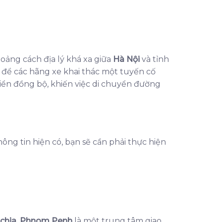
hoảng cách địa lý khá xa giữa
Hà Nội
và tỉnh
ớn để các hãng xe khai thác một tuyến cố
iển đồng bộ, khiến việc di chuyển đường
ông tin hiện có, bạn sẽ cần phải thực hiện
chia
.
Phnom Penh
là một trung tâm giao