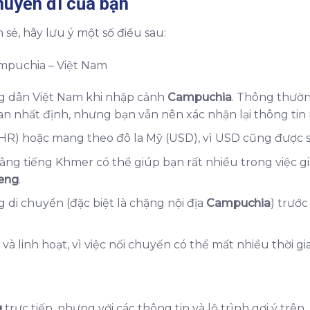
huyến đi của bạn
sẻ, hãy lưu ý một số điều sau:
ng dân Việt Nam khi nhập cảnh
Campuchia
. Thông thườn
an nhất định, nhưng bạn vẫn nên xác nhận lại thông tin 
HR) hoặc mang theo đô la Mỹ (USD), vì USD cũng được sử
ằng tiếng Khmer có thể giúp bạn rất nhiều trong việc gi
Veng
.
 di chuyển (đặc biệt là chặng nội địa
Campuchia
) trước
 và linh hoạt, vì việc nối chuyến có thể mất nhiều thời g
g
trực tiếp, nhưng với các thông tin và lộ trình gợi ý trên