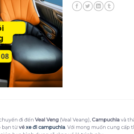
 chuyến đi đến
Veal Veng
(Veal Veang),
Campuchia
và th
o bạn từ
vé
xe đi campuchia
. Với mong muốn cung cấp th