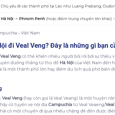
Chủ yếu đi các thành phố tại Lào như Luang Prabang, Oudo
Hà Nội
->
Phnom Penh
(hoặc điểm trung chuyển lớn khác) 
ội đi Veal Veng
? Đây là những gì bạn c
 Veal Veng
có thể khiến nhiều người bối rối bởi sự thiếu 
tuyến đường thẳng từ thủ đô
Hà Nội
của Việt Nam đến 
 là một thành phố lớn hay điểm du lịch quá phổ biến đối 
g
,
Veal Veng
(hay còn gọi là Veal Veang) là một huyện nằ
thấy có tuyến xe nội địa
Campuchia
từ Veal Veaeng/
Veal
hải có một chuyến đi qua nhiều chặng để đến được điể