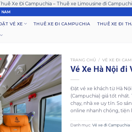
Thuê Xe Đi Campuchia – Thuê xe Limousine đi Campuchi
T NAM
ĐẶT VÉ XE
THUÊ XE ĐI CAMPUCHIA
THUÊ XE ĐI TH
TRANG CHỦ
/
VÉ XE ĐI CA
Vé Xe Hà Nội đi 
Đặt vé xe khách từ Hà Nội
(Campuchia) giá tốt nhất. T
chạy, nhà xe uy tín. So sán
online nhanh chóng, tiện l
Danh mục:
Vé xe đi Campuchia