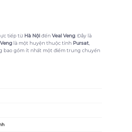
rực tiếp từ
Hà Nội
đến
Veal Veng
. Đây là
 Veng
là một huyện thuộc tỉnh
Pursat
,
ng bao gồm ít nhất một điểm trung chuyển
nh