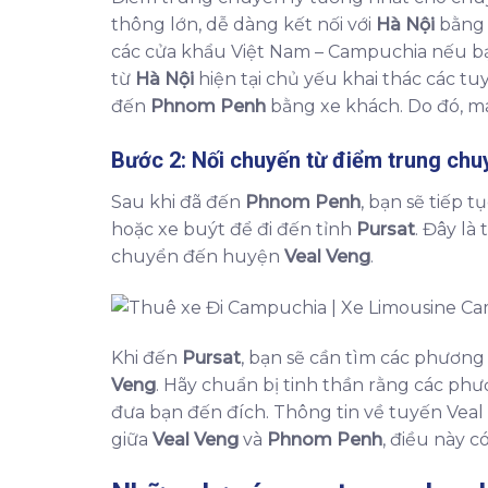
thông lớn, dễ dàng kết nối với
Hà Nội
bằng 
các cửa khẩu Việt Nam – Campuchia nếu bạn
từ
Hà Nội
hiện tại chủ yếu khai thác các 
đến
Phnom Penh
bằng xe khách. Do đó, má
Bước 2: Nối chuyến từ điểm trung ch
Sau khi đã đến
Phnom Penh
, bạn sẽ tiếp t
hoặc xe buýt để đi đến tỉnh
Pursat
. Đây là
chuyển đến huyện
Veal Veng
.
Khi đến
Pursat
, bạn sẽ cần tìm các phương
Veng
. Hãy chuẩn bị tinh thần rằng các ph
đưa bạn đến đích. Thông tin về tuyến Veal
giữa
Veal Veng
và
Phnom Penh
, điều này c