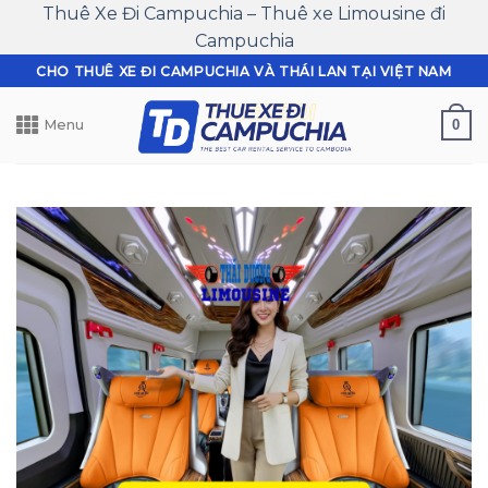
Thuê Xe Đi Campuchia – Thuê xe Limousine đi
Campuchia
Skip
CHO THUÊ XE ĐI CAMPUCHIA VÀ THÁI LAN TẠI VIỆT NAM
to
content
0
Menu