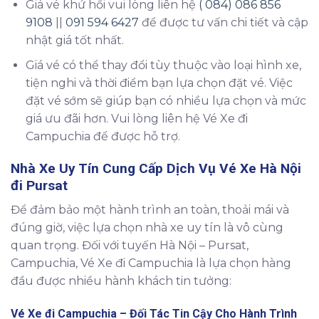
Giá vé khứ hồi vui lòng liên hệ
( 084) 086 856
9108
||
091 594 6427
để được tư vấn chi tiết và cập
nhật giá tốt nhất.
Giá vé có thể thay đổi tùy thuộc vào loại hình xe,
tiện nghi và thời điểm bạn lựa chọn đặt vé. Việc
đặt vé sớm sẽ giúp bạn có nhiều lựa chọn và mức
giá ưu đãi hơn. Vui lòng liên hệ Vé Xe đi
Campuchia để được hỗ trợ.
Nhà Xe Uy Tín Cung Cấp Dịch Vụ
Vé Xe Hà Nội
đi Pursat
Để đảm bảo một hành trình an toàn, thoải mái và
đúng giờ, việc lựa chọn nhà xe uy tín là vô cùng
quan trọng. Đối với tuyến Hà Nội – Pursat,
Campuchia, Vé Xe đi Campuchia là lựa chọn hàng
đầu được nhiều hành khách tin tưởng:
Vé Xe đi Campuchia – Đối Tác Tin Cậy Cho Hành Trình