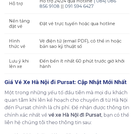
Hỗ trợ 24/24 qua Hotline
( 084) 086
Hỗ trợ
856 9108
||
091 594 6427
Nền tảng
Đặt vé trực tuyến hoặc qua hotline
đặt vé
Hình
Vé điện tử (email PDF), có thể in hoặc
thức vé
bản sao kỹ thuật số
Lưu ý khi
Đến bến ít nhất 60 phút trước giờ khởi
lên xe
hành
Giá
Vé Xe Hà Nội đi Pursat
: Cập Nhật Mới Nhất
Một trong những yếu tố đầu tiên mà mọi du khách
quan tâm khi lên kế hoạch cho chuyến đi từ Hà Nội
đến Pursat chính là chi phí. Để nhận được thông tin
chính xác nhất về
vé xe Hà Nội đi Pursat
, bạn có thể
liên hệ chúng tôi theo thông tin sau: