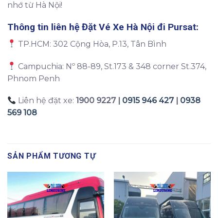
nhớ từ Hà Nội!
Thông tin liên hệ Đặt
Vé Xe Hà Nội đi Pursat
:
TP.HCM: 302 Cộng Hòa, P.13, Tân Bình
Campuchia: Nº 88-89, St.173 & 348 corner St.374,
Phnom Penh
Liên hệ đặt xe:
1900 9227 |
0915 946 427
|
0938
569 108
SẢN PHẨM TƯƠNG TỰ