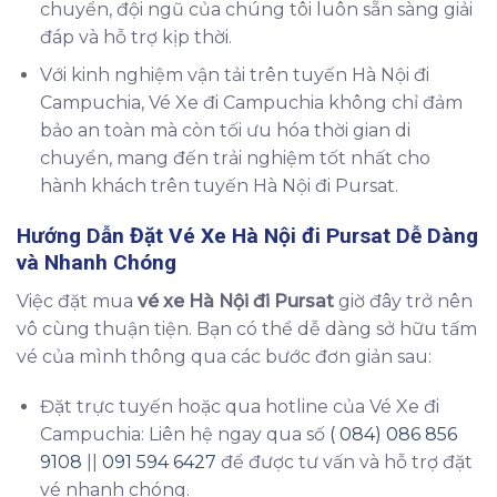
chuyển, đội ngũ của chúng tôi luôn sẵn sàng giải
đáp và hỗ trợ kịp thời.
Với kinh nghiệm vận tải trên tuyến Hà Nội đi
Campuchia, Vé Xe đi Campuchia không chỉ đảm
bảo an toàn mà còn tối ưu hóa thời gian di
chuyển, mang đến trải nghiệm tốt nhất cho
hành khách trên tuyến Hà Nội đi Pursat.
Hướng Dẫn Đặt
Vé Xe Hà Nội đi Pursat
Dễ Dàng
và Nhanh Chóng
Việc đặt mua
vé xe Hà Nội đi Pursat
giờ đây trở nên
vô cùng thuận tiện. Bạn có thể dễ dàng sở hữu tấm
vé của mình thông qua các bước đơn giản sau:
Đặt trực tuyến hoặc qua hotline của Vé Xe đi
Campuchia: Liên hệ ngay qua số
( 084) 086 856
9108
||
091 594 6427
để được tư vấn và hỗ trợ đặt
vé nhanh chóng.