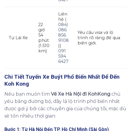
Liên
hệ
(
22
084)
giờ
086
Yêu cầu visa và lộ
54
856
Tự Lái Xe
trình rõ ràng để qua
phút
9108
biên giới.
(1.510
||
km)
091
594
6427
Chi Tiết Tuyến Xe Buýt Phổ Biến Nhất Để Đến
Koh Kong
Nếu bạn muốn tìm
Vé Xe Hà Nội đi KohKong
chủ
yếu bằng đường bộ, đây là lộ trình phổ biến nhất
được gợi ý bởi các chuyên gia của chúng tôi, mặc dù
sẽ tốn nhiều thời gian:
Bước 1: Từ Hà Nội Đến TP. Hồ Chí Minh (Sài Gòn)