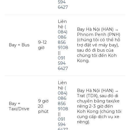
594
6427
Liên
hệ
(
Bay Hà Nội (HAN) →
084)
Phnom Penh (PNH)
086
(chúng tôi có thể hỗ
9-12
856
Bay + Bus
trợ đặt vé máy bay),
giờ
9108
sau đó đi bus của
||
chúng tôi đến Koh
091
Kong.
594
6427
Liên
hệ
(
Bay Hà Nội (HAN) →
084)
Trat (TDX), sau đó di
086
9 giờ
chuyển bằng taxi/xe
Bay +
856
20
riêng 2-3 giờ đến
Taxi/Drive
9108
phút
Koh Kong (chúng tôi
||
cung cấp dịch vụ xe
091
riêng).
594
6427