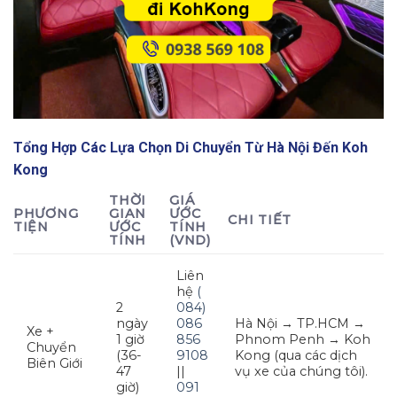
Tổng Hợp Các Lựa Chọn Di Chuyển Từ Hà Nội Đến Koh
Kong
THỜI
GIÁ
PHƯƠNG
GIAN
ƯỚC
CHI TIẾT
TIỆN
ƯỚC
TÍNH
TÍNH
(VND)
Liên
hệ
(
2
084)
ngày
086
Hà Nội → TP.HCM →
Xe +
1 giờ
856
Phnom Penh → Koh
Chuyển
(36-
9108
Kong (qua các dịch
Biên Giới
47
||
vụ xe của chúng tôi).
giờ)
091