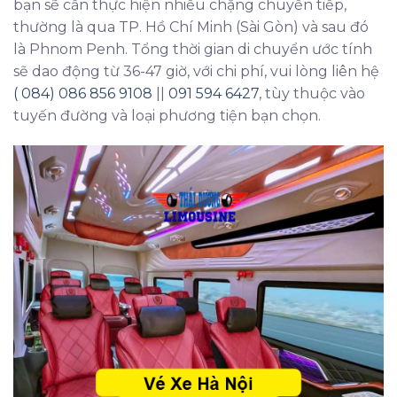
bạn sẽ cần thực hiện nhiều chặng chuyển tiếp,
thường là qua TP. Hồ Chí Minh (Sài Gòn) và sau đó
là Phnom Penh. Tổng thời gian di chuyển ước tính
sẽ dao động từ 36-47 giờ, với chi phí, vui lòng liên hệ
( 084) 086 856 9108
||
091 594 6427
, tùy thuộc vào
tuyến đường và loại phương tiện bạn chọn.