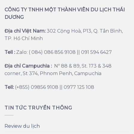
CÔNG TY TNHH MỘT THÀNH VIÊN DU LỊCH THÁI
DƯƠNG
Địa chỉ Việt Nam:
302 Cộng Hoà, P13, Q. Tân Bình,
TP. Hồ Chí Minh
Tell :
Zalo: ( 084) 086 856 9108 || 091 594 6427
Địa chỉ Campuchia :
Nº 88 & 89, St. 173 & 348
corner, St 374, Phnom Penh, Campuchia
Tell:
(+855) 09856 9108 || 0977 125 108
TIN TỨC TRUYỀN THÔNG
Review du lịch