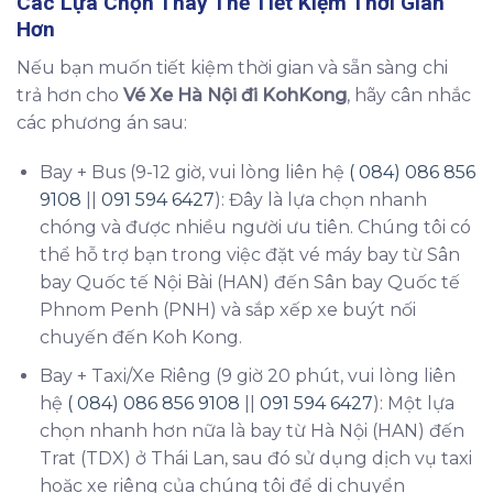
Các Lựa Chọn Thay Thế Tiết Kiệm Thời Gian
Hơn
Nếu bạn muốn tiết kiệm thời gian và sẵn sàng chi
trả hơn cho
Vé Xe Hà Nội đi KohKong
, hãy cân nhắc
các phương án sau:
Bay + Bus (9-12 giờ, vui lòng liên hệ
( 084) 086 856
9108
||
091 594 6427
): Đây là lựa chọn nhanh
chóng và được nhiều người ưu tiên. Chúng tôi có
thể hỗ trợ bạn trong việc đặt vé máy bay từ Sân
bay Quốc tế Nội Bài (HAN) đến Sân bay Quốc tế
Phnom Penh (PNH) và sắp xếp xe buýt nối
chuyến đến Koh Kong.
Bay + Taxi/Xe Riêng (9 giờ 20 phút, vui lòng liên
hệ
( 084) 086 856 9108
||
091 594 6427
): Một lựa
chọn nhanh hơn nữa là bay từ Hà Nội (HAN) đến
Trat (TDX) ở Thái Lan, sau đó sử dụng dịch vụ taxi
hoặc xe riêng của chúng tôi để di chuyển