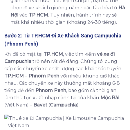
gian hơn và muốn tiết kiệm chi phí, bạn có thể
chọn đi xe khách giường nằm hoặc tàu hỏa từ
Hà
Nội
vào
TP.HCM
. Tuy nhiên, hành trình này sẽ
mất khá nhiều thời gian (khoảng 24-30 tiếng).
Bước 2: Từ
TP.HCM
Đi Xe Khách Sang
Campuchia
(
Phnom Penh
)
Khi đã có mặt tại
TP.HCM
, việc tìm kiếm
vé xe đi
Campuchia
trở nên rất dễ dàng. Chúng tôi cung
cấp các chuyến xe chất lượng cao khai thác tuyến
TP.HCM
–
Phnom Penh
với nhiều khung giờ khác
nhau. Các chuyến xe này thường mất khoảng 6-8
tiếng để đến
Phnom Penh
, bao gồm cả thời gian
làm thủ tục xuất nhập cảnh tại cửa khẩu
Mộc Bài
(Việt Nam) –
Bavet
(
Campuchia
).