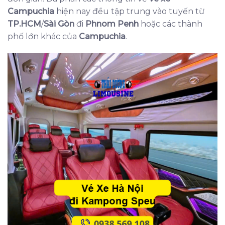
Campuchia
hiện nay đều tập trung vào tuyến từ
TP.HCM
/
Sài Gòn
đi
Phnom Penh
hoặc các thành
phố lớn khác của
Campuchia
.