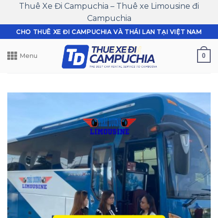
Thuê Xe Đi Campuchia – Thuê xe Limousine đi
Campuchia
Skip
CHO THUÊ XE ĐI CAMPUCHIA VÀ THÁI LAN TẠI VIỆT NAM
to
content
0
Menu