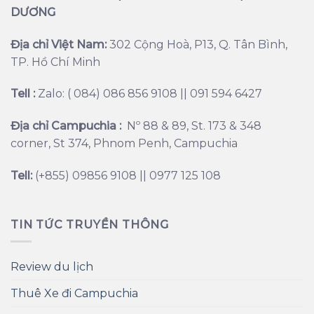
DƯƠNG
Địa chỉ Việt Nam:
302 Cộng Hoà, P13, Q. Tân Bình,
TP. Hồ Chí Minh
Tell :
Zalo: ( 084) 086 856 9108 || 091 594 6427
Địa chỉ Campuchia :
Nº 88 & 89, St. 173 & 348
corner, St 374, Phnom Penh, Campuchia
Tell:
(+855) 09856 9108 || 0977 125 108
TIN TỨC TRUYỀN THÔNG
Review du lịch
Thuê Xe đi Campuchia