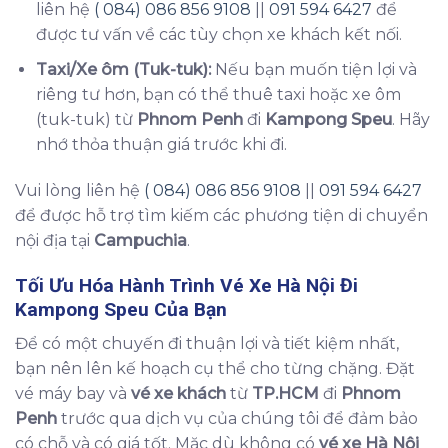
liên hệ
( 084) 086 856 9108
||
091 594 6427
để
được tư vấn về các tùy chọn xe khách kết nối.
Taxi/Xe ôm (Tuk-tuk):
Nếu bạn muốn tiện lợi và
riêng tư hơn, bạn có thể thuê taxi hoặc xe ôm
(tuk-tuk) từ
Phnom Penh
đi
Kampong Speu
. Hãy
nhớ thỏa thuận giá trước khi đi.
Vui lòng liên hệ
( 084) 086 856 9108
||
091 594 6427
để được hỗ trợ tìm kiếm các phương tiện di chuyển
nội địa tại
Campuchia
.
Tối Ưu Hóa Hành Trình
Vé Xe Hà Nội Đi
Kampong Speu
Của Bạn
Để có một chuyến đi thuận lợi và tiết kiệm nhất,
bạn nên lên kế hoạch cụ thể cho từng chặng. Đặt
vé máy bay và
vé xe khách
từ
TP.HCM
đi
Phnom
Penh
trước qua dịch vụ của chúng tôi để đảm bảo
có chỗ và có giá tốt. Mặc dù không có
vé xe Hà Nội