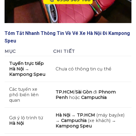
Tóm Tắt Nhanh Thông Tin Về
Vé Xe Hà Nội Đi Kampong
Speu
MỤC
CHI TIẾT
Tuyến trực tiếp
Hà Nội →
Chưa có thông tin cụ thể
Kampong Speu
Các tuyến xe
TP.HCM
/
Sài Gòn
đi
Phnom
phổ biến liên
Penh
hoặc
Campuchia
quan
Hà Nội
→
TP.HCM
(máy bay/xe)
Gợi ý lộ trình từ
→
Campuchia
(xe khách) →
Hà Nội
Kampong Speu