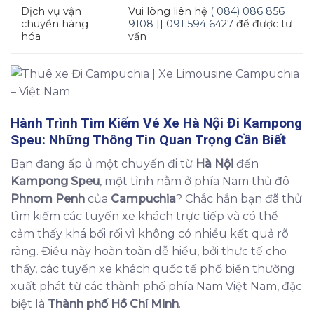
Dịch vụ vận
Vui lòng liên hệ
( 084) 086 856
chuyển hàng
9108
||
091 594 6427
để được tư
hóa
vấn
Hành Trình Tìm Kiếm
Vé Xe Hà Nội Đi Kampong
Speu
: Những Thông Tin Quan Trọng Cần Biết
Bạn đang ấp ủ một chuyến đi từ
Hà Nội
đến
Kampong Speu
, một tỉnh nằm ở phía Nam thủ đô
Phnom Penh
của
Campuchia
? Chắc hẳn bạn đã thử
tìm kiếm các tuyến xe khách trực tiếp và có thể
cảm thấy khá bối rối vì không có nhiều kết quả rõ
ràng. Điều này hoàn toàn dễ hiểu, bởi thực tế cho
thấy, các tuyến xe khách quốc tế phổ biến thường
xuất phát từ các thành phố phía Nam Việt Nam, đặc
biệt là
Thành phố Hồ Chí Minh
.