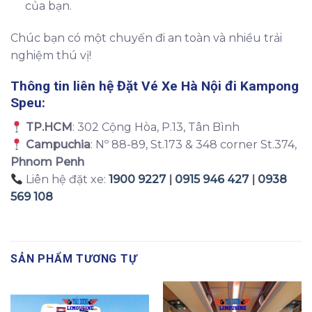
của bạn.
Chúc bạn có một chuyến đi an toàn và nhiều trải
nghiệm thú vị!
Thông tin liên hệ Đặt
Vé Xe Hà Nội đi Kampong
Speu
:
TP.HCM
: 302 Cộng Hòa, P.13, Tân Bình
Campuchia
: Nº 88-89, St.173 & 348 corner St.374,
Phnom Penh
Liên hệ đặt xe:
1900 9227
|
0915 946 427
|
0938
569 108
SẢN PHẨM TƯƠNG TỰ