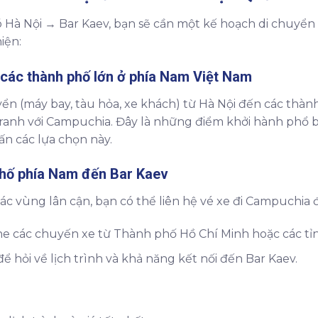
õ Hà Nội → Bar Kaev, bạn sẽ cần một kế hoạch di chuyển 
iện:
 các thành phố lớn ở phía Nam Việt Nam
yển (máy bay, tàu hỏa, xe khách) từ Hà Nội đến các thàn
ranh với Campuchia. Đây là những điểm khởi hành phổ b
ấn các lựa chọn này.
phố phía Nam đến Bar Kaev
 vùng lân cận, bạn có thể liên hệ vé xe đi Campuchia để
line các chuyến xe từ Thành phố Hồ Chí Minh hoặc các t
để hỏi về lịch trình và khả năng kết nối đến Bar Kaev.