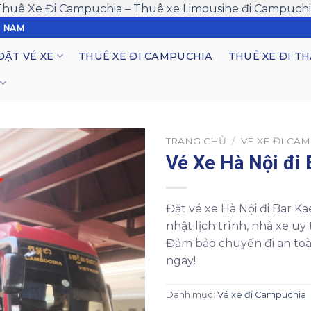
Thuê Xe Đi Campuchia – Thuê xe Limousine đi Campuchi
T NAM
ĐẶT VÉ XE
THUÊ XE ĐI CAMPUCHIA
THUÊ XE ĐI TH
TRANG CHỦ
/
VÉ XE ĐI CA
Vé Xe Hà Nội đi 
Đặt vé xe Hà Nội đi Bar Ka
nhật lịch trình, nhà xe uy tí
Đảm bảo chuyến đi an toàn,
ngay!
Danh mục:
Vé xe đi Campuchia