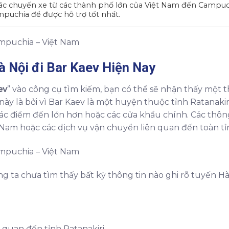
c chuyến xe từ các thành phố lớn của Việt Nam đến Campuchi
mpuchia để được hỗ trợ tốt nhất.
à Nội đi Bar Kaev
Hiện Nay
ev
” vào công cụ tìm kiếm, bạn có thể sẽ nhận thấy một t
ày là bởi vì Bar Kaev là một huyện thuộc tỉnh Ratanaki
các điểm đến lớn hơn hoặc các cửa khẩu chính. Các thôn
 Nam hoặc các dịch vụ vận chuyển liên quan đến toàn tỉn
g ta chưa tìm thấy bất kỳ thông tin nào ghi rõ tuyến Hà
 quan đến tỉnh Ratanakiri.