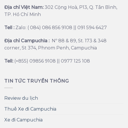
Địa chỉ Việt Nam:
302 Cộng Hoà, P13, Q. Tân Bình,
TP. Hồ Chí Minh
Tell :
Zalo: ( 084) 086 856 9108 || 091 594 6427
Địa chỉ Campuchia :
Nº 88 & 89, St. 173 & 348
corner, St 374, Phnom Penh, Campuchia
Tell:
(+855) 09856 9108 || 0977 125 108
TIN TỨC TRUYỀN THÔNG
Review du lịch
Thuê Xe đi Campuchia
Xe đi Campuchia