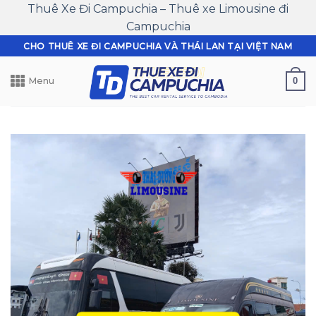
Thuê Xe Đi Campuchia – Thuê xe Limousine đi
Campuchia
Skip
CHO THUÊ XE ĐI CAMPUCHIA VÀ THÁI LAN TẠI VIỆT NAM
to
content
0
Menu