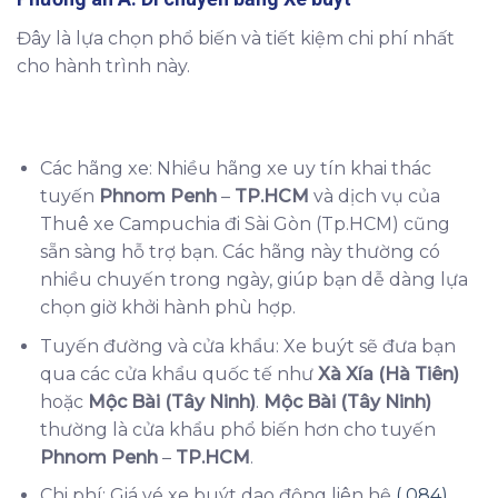
Đây là lựa chọn phổ biến và tiết kiệm chi phí nhất
cho hành trình này.
Các hãng xe: Nhiều hãng xe uy tín khai thác
tuyến
Phnom Penh
–
TP.HCM
và dịch vụ của
Thuê xe Campuchia đi Sài Gòn (Tp.HCM) cũng
sẵn sàng hỗ trợ bạn. Các hãng này thường có
nhiều chuyến trong ngày, giúp bạn dễ dàng lựa
chọn giờ khởi hành phù hợp.
Tuyến đường và cửa khẩu: Xe buýt sẽ đưa bạn
qua các cửa khẩu quốc tế như
Xà Xía (Hà Tiên)
hoặc
Mộc Bài (Tây Ninh)
.
Mộc Bài (Tây Ninh)
thường là cửa khẩu phổ biến hơn cho tuyến
Phnom Penh
–
TP.HCM
.
Chi phí: Giá vé xe buýt dao động liên hệ
( 084)