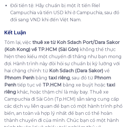
Đổi tiền tệ: Hãy chuẩn bị một ít tiền Riel
Campuchia và tiền USD khi ở Campuchia, sau đó
đổi sang VND khi đến Việt Nam.
Kết Luận
Tóm lại, việc
thuê xe từ Koh Sdach Port/Dara Sakor
(Koh Kong) về TP.HCM (Sài Gòn)
không thể thực
hiện theo kiểu một chuyến đi thẳng như bạn mong
đợi. Hành trình này đòi hỏi sự chuẩn bị kỹ lưỡng với
hai chặng chính: từ
Koh Sdach (Dara Sakor)
về
Phnom Penh
bằng
taxi riêng
, sau đó từ
Phnom
Penh
tiếp tục về
TP.HCM
bằng xe buýt hoặc
taxi
riêng
khác, hoặc thậm chí là máy bay. Thuê xe
Campuchia đi Sài Gòn (Tp.HCM) sẵn sàng cung cấp
các dịch vụ liên quan để bạn có một hành trình phổ
biến, an toàn và hợp lý nhất để bạn có thể hoàn
thành chuyến đi của mình. Chúc bạn có một hành