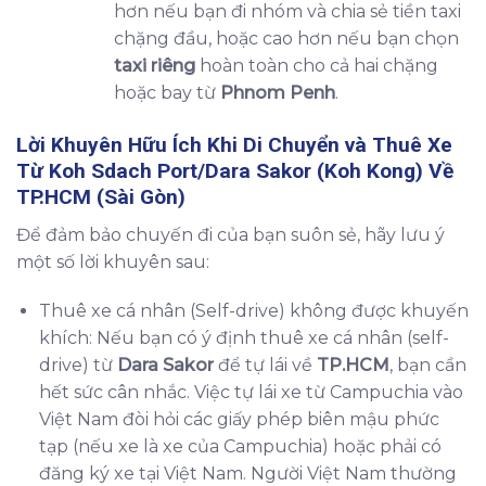
hơn nếu bạn đi nhóm và chia sẻ tiền taxi
chặng đầu, hoặc cao hơn nếu bạn chọn
taxi riêng
hoàn toàn cho cả hai chặng
hoặc bay từ
Phnom Penh
.
Lời Khuyên Hữu Ích Khi Di Chuyển và
Thuê Xe
Từ Koh Sdach Port/Dara Sakor (Koh Kong) Về
TP.HCM (Sài Gòn)
Để đảm bảo chuyến đi của bạn suôn sẻ, hãy lưu ý
một số lời khuyên sau:
Thuê xe cá nhân (Self-drive) không được khuyến
khích: Nếu bạn có ý định thuê xe cá nhân (self-
drive) từ
Dara Sakor
để tự lái về
TP.HCM
, bạn cần
hết sức cân nhắc. Việc tự lái xe từ Campuchia vào
Việt Nam đòi hỏi các giấy phép biên mậu phức
tạp (nếu xe là xe của Campuchia) hoặc phải có
đăng ký xe tại Việt Nam. Người Việt Nam thường