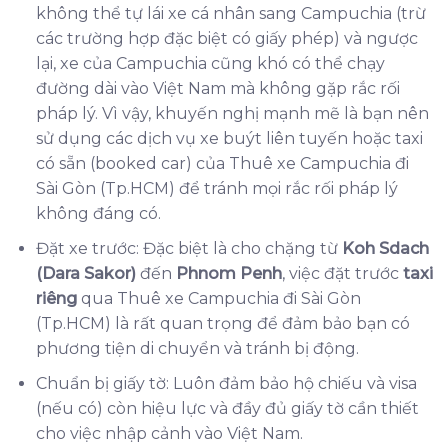
không thể tự lái xe cá nhân sang Campuchia (trừ
các trường hợp đặc biệt có giấy phép) và ngược
lại, xe của Campuchia cũng khó có thể chạy
đường dài vào Việt Nam mà không gặp rắc rối
pháp lý. Vì vậy, khuyến nghị mạnh mẽ là bạn nên
sử dụng các dịch vụ xe buýt liên tuyến hoặc taxi
có sẵn (booked car) của Thuê xe Campuchia đi
Sài Gòn (Tp.HCM) để tránh mọi rắc rối pháp lý
không đáng có.
Đặt xe trước: Đặc biệt là cho chặng từ
Koh Sdach
(Dara Sakor)
đến
Phnom Penh
, việc đặt trước
taxi
riêng
qua Thuê xe Campuchia đi Sài Gòn
(Tp.HCM) là rất quan trọng để đảm bảo bạn có
phương tiện di chuyển và tránh bị động.
Chuẩn bị giấy tờ: Luôn đảm bảo hộ chiếu và visa
(nếu có) còn hiệu lực và đầy đủ giấy tờ cần thiết
cho việc nhập cảnh vào Việt Nam.