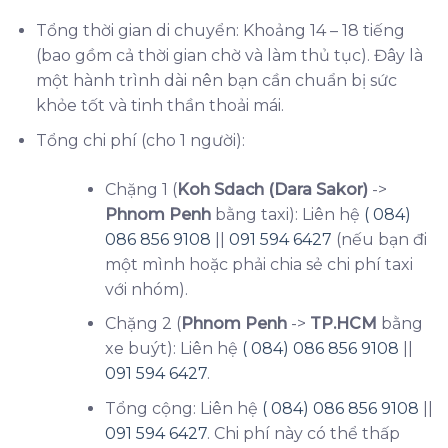
Tổng thời gian di chuyển: Khoảng 14 – 18 tiếng
(bao gồm cả thời gian chờ và làm thủ tục). Đây là
một hành trình dài nên bạn cần chuẩn bị sức
khỏe tốt và tinh thần thoải mái.
Tổng chi phí (cho 1 người):
Chặng 1 (
Koh Sdach (Dara Sakor)
->
Phnom Penh
bằng taxi): Liên hệ
( 084)
086 856 9108
||
091 594 6427
(nếu bạn đi
một mình hoặc phải chia sẻ chi phí taxi
với nhóm).
Chặng 2 (
Phnom Penh
->
TP.HCM
bằng
xe buýt): Liên hệ
( 084) 086 856 9108
||
091 594 6427
.
Tổng cộng: Liên hệ
( 084) 086 856 9108
||
091 594 6427
. Chi phí này có thể thấp