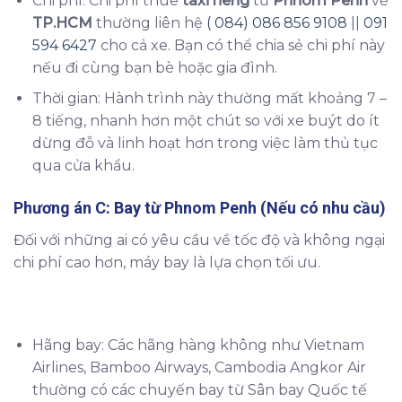
Chi phí: Chi phí thuê
taxi riêng
từ
Phnom Penh
về
TP.HCM
thường liên hệ
( 084) 086 856 9108
||
091
594 6427
cho cả xe. Bạn có thể chia sẻ chi phí này
nếu đi cùng bạn bè hoặc gia đình.
Thời gian: Hành trình này thường mất khoảng 7 –
8 tiếng, nhanh hơn một chút so với xe buýt do ít
dừng đỗ và linh hoạt hơn trong việc làm thủ tục
qua cửa khẩu.
Phương án C: Bay từ
Phnom Penh
(Nếu có nhu cầu)
Đối với những ai có yêu cầu về tốc độ và không ngại
chi phí cao hơn, máy bay là lựa chọn tối ưu.
Hãng bay: Các hãng hàng không như Vietnam
Airlines, Bamboo Airways, Cambodia Angkor Air
thường có các chuyến bay từ Sân bay Quốc tế