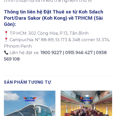
trình thuận lợi và nhiều trải nghiệm thú vị!
Thông tin liên hệ Đặt
Thuê xe từ Koh Sdach
Port/Dara Sakor (Koh Kong) về TP.HCM (Sài
Gòn)
:
TP.HCM: 302 Cộng Hòa, P.13, Tân Bình
Campuchia: Nº 88-89, St.173 & 348 corner St.374,
Phnom Penh
Liên hệ đặt xe:
1900 9227 | 0915 946 427 | 0938
569 108
SẢN PHẨM TƯƠNG TỰ