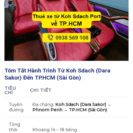
Tóm Tắt Hành Trình Từ
Koh Sdach (Dara
Sakor)
Đến
TP.HCM (Sài Gòn)
TIÊU
CHI TIẾT
CHÍ
Tuyến
Đa chặng:
Koh Sdach (Dara Sakor)
→
đường
Phnom Penh
→
TP.HCM (Sài Gòn)
Tổng
thời
Khoảng 14 – 18 tiếng