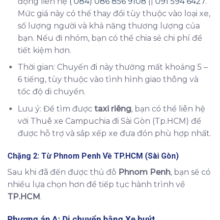
động liên hệ
( 084) 086 856 9108
||
091 594 6427
.
Mức giá này có thể thay đổi tùy thuộc vào loại xe,
số lượng người và khả năng thương lượng của
bạn. Nếu đi nhóm, bạn có thể chia sẻ chi phí để
tiết kiệm hơn.
Thời gian: Chuyến đi này thường mất khoảng 5 –
6 tiếng, tùy thuộc vào tình hình giao thông và
tốc độ di chuyển.
Lưu ý: Để tìm được
taxi riêng
, bạn có thể liên hệ
với Thuê xe Campuchia đi Sài Gòn (Tp.HCM) để
được hỗ trợ và sắp xếp xe đưa đón phù hợp nhất.
Chặng 2: Từ
Phnom Penh
Về
TP.HCM (Sài Gòn)
Sau khi đã đến được thủ đô
Phnom Penh
, bạn sẽ có
nhiều lựa chọn hơn để tiếp tục hành trình về
TP.HCM
.
Phương án A: Di chuyển bằng Xe buýt