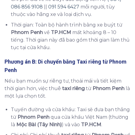
086 856 9108
||
091 594 6427
mỗi người, tùy
thuộc vào hãng xe và loại dịch vụ.
Thời gian: Toàn bộ hành trình bằng xe buýt từ
Phnom Penh
về
TP.HCM
mất khoảng 8 – 10
tiếng. Thời gian này đã bao gồm thời gian làm thủ
tục tại cửa khẩu.
Phương án B: Di chuyển bằng
Taxi riêng
từ
Phnom
Penh
Nếu bạn muốn sự riêng tư, thoải mái và tiết kiệm
thời gian hơn, việc thuê
taxi riêng
từ
Phnom Penh
là
một lựa chọn tốt.
Tuyến đường và cửa khẩu: Taxi sẽ đưa bạn thẳng
từ
Phnom Penh
qua cửa khẩu Việt Nam (thường
là
Mộc Bài (Tây Ninh)
) và vào
TP.HCM
.