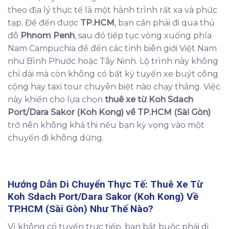
theo địa lý thực tế là một hành trình rất xa và phức
tạp. Để đến được
TP.HCM
, bạn cần phải đi qua thủ
đô
Phnom Penh
, sau đó tiếp tục vòng xuống phía
Nam Campuchia để đến các tỉnh biên giới Việt Nam
như Bình Phước hoặc Tây Ninh. Lộ trình này không
chỉ dài mà còn không có bất kỳ tuyến xe buýt công
cộng hay taxi tour chuyên biệt nào chạy thẳng. Việc
này khiến cho lựa chọn
thuê xe từ Koh Sdach
Port/Dara Sakor (Koh Kong) về TP.HCM (Sài Gòn)
trở nên không khả thi nếu bạn kỳ vọng vào một
chuyến đi không dừng.
Hướng Dẫn Di Chuyển Thực Tế:
Thuê Xe Từ
Koh Sdach Port/Dara Sakor (Koh Kong) Về
TP.HCM (Sài Gòn)
Như Thế Nào?
Vì không có tuyến trực tiếp, bạn bắt buộc phải di