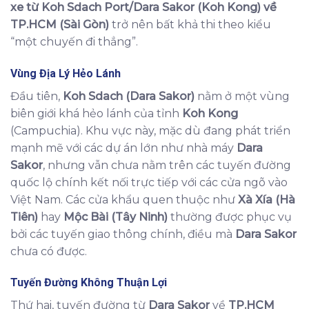
xe từ Koh Sdach Port/Dara Sakor (Koh Kong) về
TP.HCM (Sài Gòn)
trở nên bất khả thi theo kiểu
“một chuyến đi thẳng”.
Vùng Địa Lý Hẻo Lánh
Đầu tiên,
Koh Sdach (Dara Sakor)
nằm ở một vùng
biên giới khá hẻo lánh của tỉnh
Koh Kong
(Campuchia). Khu vực này, mặc dù đang phát triển
mạnh mẽ với các dự án lớn như nhà máy
Dara
Sakor
, nhưng vẫn chưa nằm trên các tuyến đường
quốc lộ chính kết nối trực tiếp với các cửa ngõ vào
Việt Nam. Các cửa khẩu quen thuộc như
Xà Xía (Hà
Tiên)
hay
Mộc Bài (Tây Ninh)
thường được phục vụ
bởi các tuyến giao thông chính, điều mà
Dara Sakor
chưa có được.
Tuyến Đường Không Thuận Lợi
Thứ hai, tuyến đường từ
Dara Sakor
về
TP.HCM