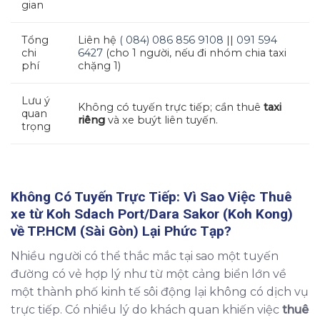
gian
Tổng
Liên hệ
( 084) 086 856 9108
||
091 594
chi
6427
(cho 1 người, nếu đi nhóm chia taxi
phí
chặng 1)
Lưu ý
Không có tuyến trực tiếp; cần thuê
taxi
quan
riêng
và xe buýt liên tuyến.
trọng
Không Có Tuyến Trực Tiếp: Vì Sao Việc
Thuê
xe từ Koh Sdach Port/Dara Sakor (Koh Kong)
về TP.HCM (Sài Gòn)
Lại Phức Tạp?
Nhiều người có thể thắc mắc tại sao một tuyến
đường có vẻ hợp lý như từ một cảng biển lớn về
một thành phố kinh tế sôi động lại không có dịch vụ
trực tiếp. Có nhiều lý do khách quan khiến việc
thuê